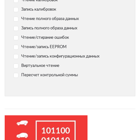
Чтение калибровок
Yamaha
Запись калибровок
Chevrolet
Чтение полного образа данных
Citroen
Запись полного образа данных
Dodge
Чтение/стирание ошибок
Geely
Чтение/запись EEPROM
Hyundai
Чтение/запись конфигурационных данных
Infiniti
Виртуальное чтение
Jaguar
Пересчет контрольной суммы
Jeep
Kawasaki
Kia
Lada
Land Rover Range Rover
Lexus
Lifan