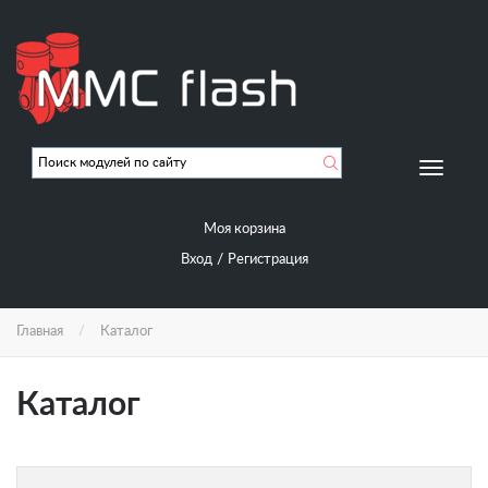
Перейти
к
основному
содержанию
Мобиль
навигац
Моя корзина
/
Вход
Регистрация
Главная
Каталог
Каталог