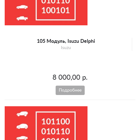
Mercedes-Benz
Mini
Opel
Peugeot
Porsche
105 Модуль, Isuzu Delphi
Isuzu
Renault
Scion
SEAT
8 000,00 р.
Skoda
Smart
Подробнее
SsangYong
Suzuki
Toyota
UAZ
Volkswagen