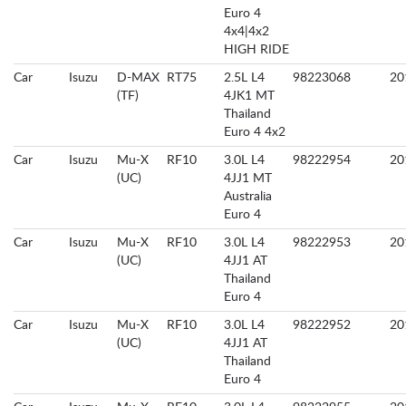
Euro 4
4x4|4x2
HIGH RIDE
Car
Isuzu
D-MAX
RT75
2.5L L4
98223068
20
(TF)
4JK1 MT
Thailand
Euro 4 4x2
Car
Isuzu
Mu-X
RF10
3.0L L4
98222954
20
(UC)
4JJ1 MT
Australia
Euro 4
Car
Isuzu
Mu-X
RF10
3.0L L4
98222953
20
(UC)
4JJ1 AT
Thailand
Euro 4
Car
Isuzu
Mu-X
RF10
3.0L L4
98222952
20
(UC)
4JJ1 AT
Thailand
Euro 4