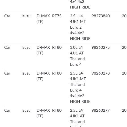
4x4|4x2
HIGH RIDE
Car
Isuzu
D-MAX
RT75
2.5L L4
98273840
20
(TF)
4JK1 MT
Euro 2
4x4|4x2
HIGH RIDE
Car
Isuzu
D-MAX
RT80
3.0L L4
98260275
20
(TF)
4JJ1 AT
Thailand
Euro 4
Car
Isuzu
D-MAX
RT80
2.5L L4
98260278
20
(TF)
4JK1 MT
Thailand
Euro 4
4x4|4x2
HIGH RIDE
Car
Isuzu
D-MAX
RT80
2.5L L4
98260277
20
(TF)
4JK1 AT
Thailand