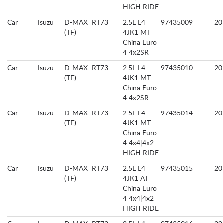
HIGH RIDE
Car
Isuzu
D-MAX
RT73
2.5L L4
97435009
20
(TF)
4JK1 MT
China Euro
4 4x2SR
Car
Isuzu
D-MAX
RT73
2.5L L4
97435010
20
(TF)
4JK1 MT
China Euro
4 4x2SR
Car
Isuzu
D-MAX
RT73
2.5L L4
97435014
20
(TF)
4JK1 MT
China Euro
4 4x4|4x2
HIGH RIDE
Car
Isuzu
D-MAX
RT73
2.5L L4
97435015
20
(TF)
4JK1 AT
China Euro
4 4x4|4x2
HIGH RIDE