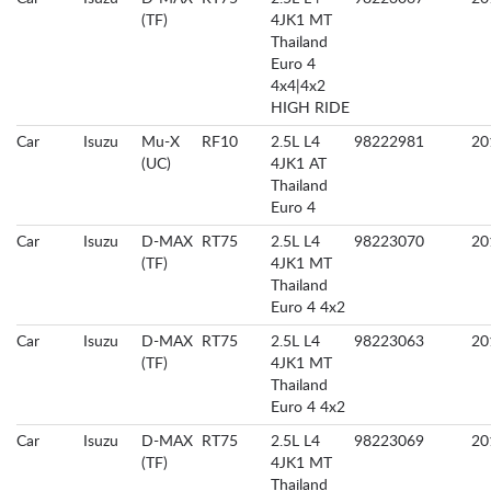
(TF)
4JK1 MT
Thailand
Euro 4
4x4|4x2
HIGH RIDE
Car
Isuzu
Mu-X
RF10
2.5L L4
98222981
20
(UC)
4JK1 AT
Thailand
Euro 4
Car
Isuzu
D-MAX
RT75
2.5L L4
98223070
20
(TF)
4JK1 MT
Thailand
Euro 4 4x2
Car
Isuzu
D-MAX
RT75
2.5L L4
98223063
20
(TF)
4JK1 MT
Thailand
Euro 4 4x2
Car
Isuzu
D-MAX
RT75
2.5L L4
98223069
20
(TF)
4JK1 MT
Thailand