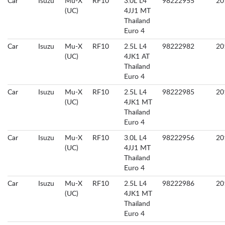
Car
Isuzu
Mu-X
RF10
3.0L L4
98222955
20
(UC)
4JJ1 MT
Thailand
Euro 4
Car
Isuzu
Mu-X
RF10
2.5L L4
98222982
20
(UC)
4JK1 AT
Thailand
Euro 4
Car
Isuzu
Mu-X
RF10
2.5L L4
98222985
20
(UC)
4JK1 MT
Thailand
Euro 4
Car
Isuzu
Mu-X
RF10
3.0L L4
98222956
20
(UC)
4JJ1 MT
Thailand
Euro 4
Car
Isuzu
Mu-X
RF10
2.5L L4
98222986
20
(UC)
4JK1 MT
Thailand
Euro 4