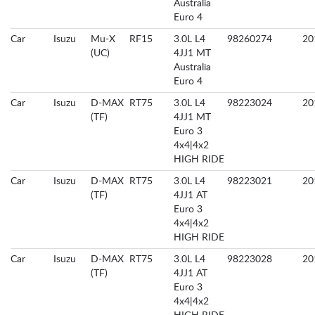
Australia
Euro 4
Car
Isuzu
Mu-X
RF15
3.0L L4
98260274
20
(UC)
4JJ1 MT
Australia
Euro 4
Car
Isuzu
D-MAX
RT75
3.0L L4
98223024
20
(TF)
4JJ1 MT
Euro 3
4x4|4x2
HIGH RIDE
Car
Isuzu
D-MAX
RT75
3.0L L4
98223021
20
(TF)
4JJ1 AT
Euro 3
4x4|4x2
HIGH RIDE
Car
Isuzu
D-MAX
RT75
3.0L L4
98223028
20
(TF)
4JJ1 AT
Euro 3
4x4|4x2