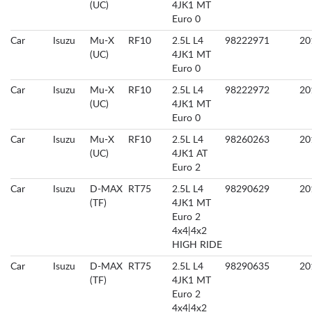
(UC)
4JK1 MT
Euro 0
Car
Isuzu
Mu-X
RF10
2.5L L4
98222971
20
(UC)
4JK1 MT
Euro 0
Car
Isuzu
Mu-X
RF10
2.5L L4
98222972
20
(UC)
4JK1 MT
Euro 0
Car
Isuzu
Mu-X
RF10
2.5L L4
98260263
20
(UC)
4JK1 AT
Euro 2
Car
Isuzu
D-MAX
RT75
2.5L L4
98290629
20
(TF)
4JK1 MT
Euro 2
4x4|4x2
HIGH RIDE
Car
Isuzu
D-MAX
RT75
2.5L L4
98290635
20
(TF)
4JK1 MT
Euro 2
4x4|4x2