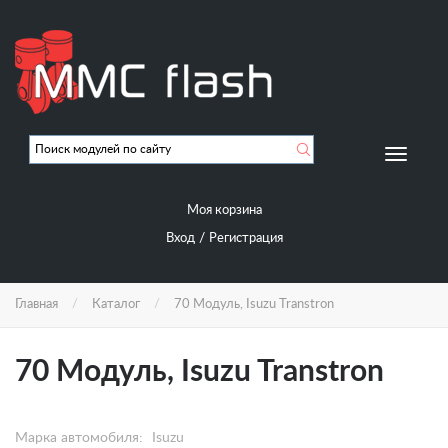
Перейти
к
основному
содержанию
Мобиль
навигац
Моя корзина
/
Вход
Регистрация
Главная
Каталог
70 Модуль, Isuzu Transtron
70 Модуль, Isuzu Transtron
Марка автомобиля:
Isuzu