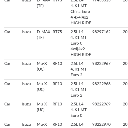
Car
Isuzu
D-MAX
RT73
2.5L L4
97435013
20
(TF)
4JK1 MT
China Euro
4 4x4|4x2
HIGH RIDE
Car
Isuzu
D-MAX
RT75
2.5L L4
98297162
20
(TF)
4JK1 MT
Euro 0
4x4|4x2
HIGH RIDE
Car
Isuzu
Mu-X
RF10
2.5L L4
98222967
20
(UC)
4JK1 MT
Euro 2
Car
Isuzu
Mu-X
RF10
2.5L L4
98222968
20
(UC)
4JK1 MT
Euro 2
Car
Isuzu
Mu-X
RF10
2.5L L4
98222969
20
(UC)
4JK1 MT
Euro 0
Car
Isuzu
Mu-X
RF10
2.5L L4
98222970
20