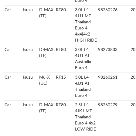
Euro 4
Car
Isuzu
D-MAX
RT80
3.0L L4
98260276
20
(TF)
4JJ1 MT
Thailand
Euro 4
4x4|4x2
HIGH RIDE
Car
Isuzu
D-MAX
RT80
3.0L L4
98273833
20
(TF)
4JJ1 AT
Australia
Euro 4
Car
Isuzu
Mu-X
RF15
3.0L L4
98260261
20
(UC)
4JJ1 AT
Thailand
Euro 4
Car
Isuzu
D-MAX
RT80
2.5L L4
98260279
20
(TF)
4JK1 MT
Thailand
Euro 4 4x2
LOW RIDE