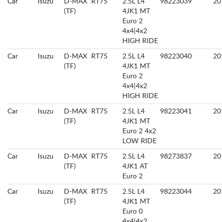
Car
Isuzu
D-MAX
RT75
2.5L L4
98223039
20
(TF)
4JK1 MT
Euro 2
4x4|4x2
HIGH RIDE
Car
Isuzu
D-MAX
RT75
2.5L L4
98223040
20
(TF)
4JK1 MT
Euro 2
4x4|4x2
HIGH RIDE
Car
Isuzu
D-MAX
RT75
2.5L L4
98223041
20
(TF)
4JK1 MT
Euro 2 4x2
LOW RIDE
Car
Isuzu
D-MAX
RT75
2.5L L4
98273837
20
(TF)
4JK1 AT
Euro 2
Car
Isuzu
D-MAX
RT75
2.5L L4
98223044
20
(TF)
4JK1 MT
Euro 0
4x4|4x2