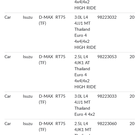
4x4|4x2
HIGH RIDE
Car
Isuzu
D-MAX
RT75
3.0L L4
98223032
20
(TF)
4JJ1 MT
Thailand
Euro 4
4x4|4x2
HIGH RIDE
Car
Isuzu
D-MAX
RT75
2.5L L4
98223053
20
(TF)
4JK1 AT
Thailand
Euro 4
4x4|4x2
HIGH RIDE
Car
Isuzu
D-MAX
RT75
3.0L L4
98223033
20
(TF)
4JJ1 MT
Thailand
Euro 4 4x2
Car
Isuzu
D-MAX
RT75
2.5L L4
98223060
20
(TF)
4JK1 MT