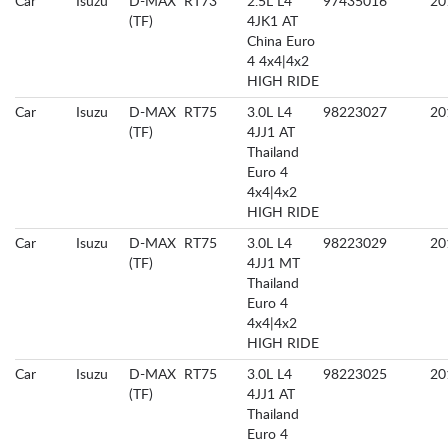
Car
Isuzu
D-MAX
RT73
2.5L L4
97435016
20
(TF)
4JK1 AT
China Euro
4 4x4|4x2
HIGH RIDE
Car
Isuzu
D-MAX
RT75
3.0L L4
98223027
20
(TF)
4JJ1 AT
Thailand
Euro 4
4x4|4x2
HIGH RIDE
Car
Isuzu
D-MAX
RT75
3.0L L4
98223029
20
(TF)
4JJ1 MT
Thailand
Euro 4
4x4|4x2
HIGH RIDE
Car
Isuzu
D-MAX
RT75
3.0L L4
98223025
20
(TF)
4JJ1 AT
Thailand
Euro 4