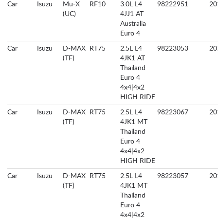
Car
Isuzu
Mu-X
RF10
3.0L L4
98222951
20
(UC)
4JJ1 AT
Australia
Euro 4
Car
Isuzu
D-MAX
RT75
2.5L L4
98223053
20
(TF)
4JK1 AT
Thailand
Euro 4
4x4|4x2
HIGH RIDE
Car
Isuzu
D-MAX
RT75
2.5L L4
98223067
20
(TF)
4JK1 MT
Thailand
Euro 4
4x4|4x2
HIGH RIDE
Car
Isuzu
D-MAX
RT75
2.5L L4
98223057
20
(TF)
4JK1 MT
Thailand
Euro 4
4x4|4x2