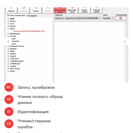
WC
Запись калибровок
Чтение полного образа
RF
данных
ID
Идентификация
Чтение/стирание
ER
ошибок