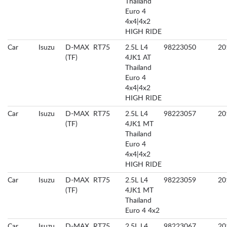
Thailand
Euro 4
4x4|4x2
HIGH RIDE
Car
Isuzu
D-MAX
RT75
2.5L L4
98223050
20
(TF)
4JK1 AT
Thailand
Euro 4
4x4|4x2
HIGH RIDE
Car
Isuzu
D-MAX
RT75
2.5L L4
98223057
20
(TF)
4JK1 MT
Thailand
Euro 4
4x4|4x2
HIGH RIDE
Car
Isuzu
D-MAX
RT75
2.5L L4
98223059
20
(TF)
4JK1 MT
Thailand
Euro 4 4x2
Car
Isuzu
D-MAX
RT75
2.5L L4
98223067
20