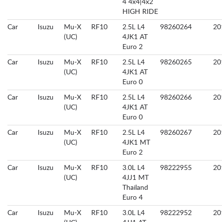
4 4x4|4x2
HIGH RIDE
Car
Isuzu
Mu-X
RF10
2.5L L4
98260264
20
(UC)
4JK1 AT
Euro 2
Car
Isuzu
Mu-X
RF10
2.5L L4
98260265
20
(UC)
4JK1 AT
Euro 0
Car
Isuzu
Mu-X
RF10
2.5L L4
98260266
20
(UC)
4JK1 AT
Euro 0
Car
Isuzu
Mu-X
RF10
2.5L L4
98260267
20
(UC)
4JK1 MT
Euro 2
Car
Isuzu
Mu-X
RF10
3.0L L4
98222955
20
(UC)
4JJ1 MT
Thailand
Euro 4
Car
Isuzu
Mu-X
RF10
3.0L L4
98222952
20