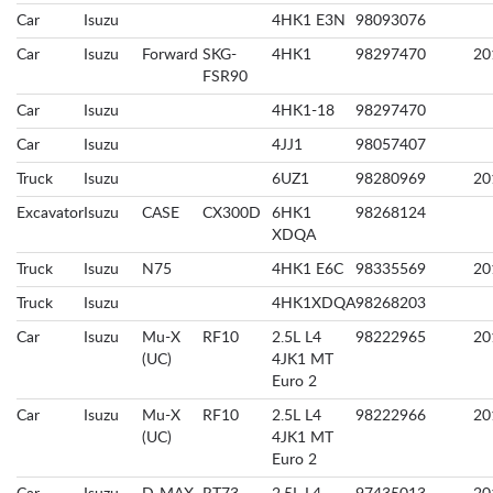
Car
Isuzu
4HK1 E3N
98093076
Car
Isuzu
Forward
SKG-
4HK1
98297470
20
FSR90
Car
Isuzu
4HK1-18
98297470
Car
Isuzu
4JJ1
98057407
Truck
Isuzu
6UZ1
98280969
20
Excavator
Isuzu
CASE
CX300D
6HK1
98268124
XDQA
Truck
Isuzu
N75
4HK1 E6C
98335569
20
Truck
Isuzu
4HK1XDQA
98268203
Car
Isuzu
Mu-X
RF10
2.5L L4
98222965
20
(UC)
4JK1 MT
Euro 2
Car
Isuzu
Mu-X
RF10
2.5L L4
98222966
20
(UC)
4JK1 MT
Euro 2