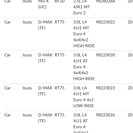
Car
Isuzu
Mu-X
RF10
2.5L L4
98260268
20
(UC)
4JK1 MT
Euro 2
Car
Isuzu
D-MAX
RT75
3.0L L4
98223022
20
(TF)
4JJ1 MT
Euro 4
4x4|4x2
HIGH RIDE
Car
Isuzu
D-MAX
RT75
3.0L L4
98223020
20
(TF)
4JJ1 AT
Euro 4
4x4|4x2
HIGH RIDE
Car
Isuzu
D-MAX
RT75
3.0L L4
98223023
20
(TF)
4JJ1 MT
Euro 4 4x2
LOW RIDE
Car
Isuzu
D-MAX
RT75
3.0L L4
98223026
20
(TF)
4JJ1 AT
Euro 4