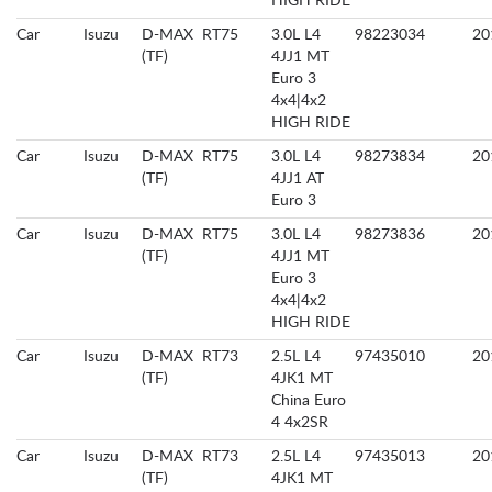
HIGH RIDE
Car
Isuzu
D-MAX
RT75
3.0L L4
98223034
20
(TF)
4JJ1 MT
Euro 3
4x4|4x2
HIGH RIDE
Car
Isuzu
D-MAX
RT75
3.0L L4
98273834
20
(TF)
4JJ1 AT
Euro 3
Car
Isuzu
D-MAX
RT75
3.0L L4
98273836
20
(TF)
4JJ1 MT
Euro 3
4x4|4x2
HIGH RIDE
Car
Isuzu
D-MAX
RT73
2.5L L4
97435010
20
(TF)
4JK1 MT
China Euro
4 4x2SR
Car
Isuzu
D-MAX
RT73
2.5L L4
97435013
20
(TF)
4JK1 MT