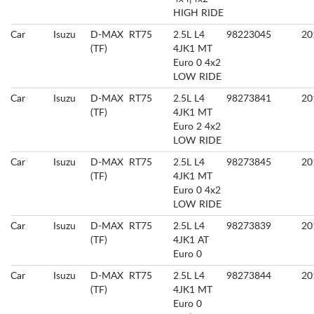
HIGH RIDE
Car
Isuzu
D-MAX
RT75
2.5L L4
98223045
20
(TF)
4JK1 MT
Euro 0 4x2
LOW RIDE
Car
Isuzu
D-MAX
RT75
2.5L L4
98273841
20
(TF)
4JK1 MT
Euro 2 4x2
LOW RIDE
Car
Isuzu
D-MAX
RT75
2.5L L4
98273845
20
(TF)
4JK1 MT
Euro 0 4x2
LOW RIDE
Car
Isuzu
D-MAX
RT75
2.5L L4
98273839
20
(TF)
4JK1 AT
Euro 0
Car
Isuzu
D-MAX
RT75
2.5L L4
98273844
20
(TF)
4JK1 MT
Euro 0