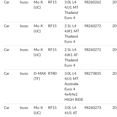
Car
Isuzu
Mu-X
RF15
3.0L L4
98260262
20
(UC)
4JJ1 MT
Thailand
Euro 4
Car
Isuzu
Mu-X
RF15
2.5L L4
98260272
20
(UC)
4JK1 MT
Thailand
Euro 4
Car
Isuzu
Mu-X
RF15
2.5L L4
98260271
20
(UC)
4JK1 AT
Thailand
Euro 4
Car
Isuzu
D-MAX
RT80
3.0L L4
98273835
20
(TF)
4JJ1 MT
Australia
Euro 4
4x4|4x2
HIGH RIDE
Car
Isuzu
Mu-X
RF15
3.0L L4
98260273
20
(UC)
4JJ1 AT