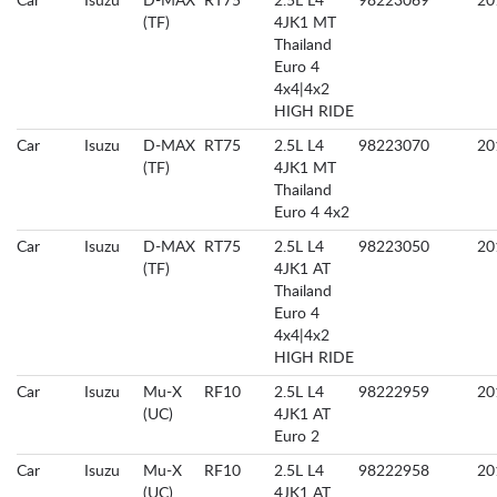
Car
Isuzu
D-MAX
RT75
2.5L L4
98223069
20
(TF)
4JK1 MT
Thailand
Euro 4
4x4|4x2
HIGH RIDE
Car
Isuzu
D-MAX
RT75
2.5L L4
98223070
20
(TF)
4JK1 MT
Thailand
Euro 4 4x2
Car
Isuzu
D-MAX
RT75
2.5L L4
98223050
20
(TF)
4JK1 AT
Thailand
Euro 4
4x4|4x2
HIGH RIDE
Car
Isuzu
Mu-X
RF10
2.5L L4
98222959
20
(UC)
4JK1 AT
Euro 2
Car
Isuzu
Mu-X
RF10
2.5L L4
98222958
20
(UC)
4JK1 AT