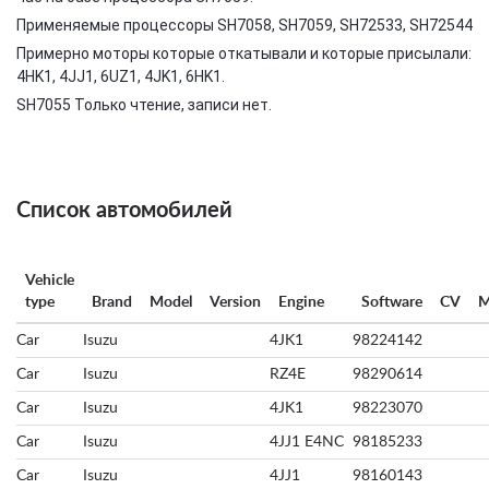
Применяемые процессоры SH7058, SH7059, SH72533, SH72544
Примерно моторы которые откатывали и которые присылали:
4HK1, 4JJ1, 6UZ1, 4JK1, 6HK1.
SH7055 Только чтение, записи нет.
Список автомобилей
Vehicle
type
Brand
Model
Version
Engine
Software
CV
Car
Isuzu
4JK1
98224142
Car
Isuzu
RZ4E
98290614
Car
Isuzu
4JK1
98223070
Car
Isuzu
4JJ1 E4NC
98185233
Car
Isuzu
4JJ1
98160143