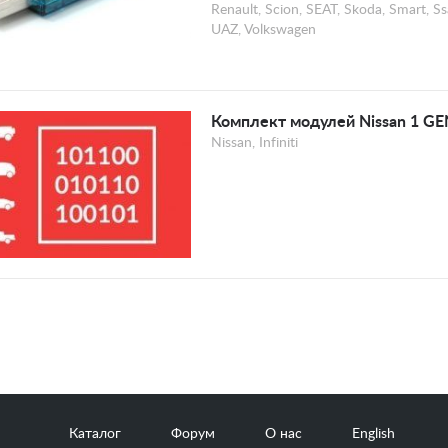
Renault, Scion, SEAT, Skoda, Smart, Ss
UAZ, Volkswagen
Комплект модулей Nissan 1 GE
Nissan, Infiniti
Каталог
Форум
О нас
English