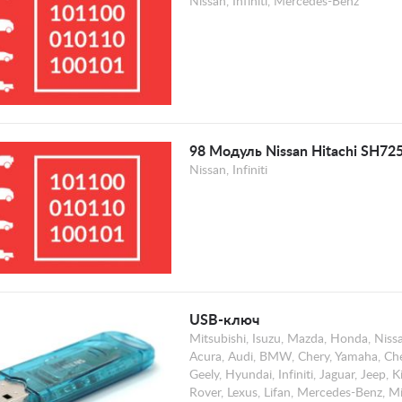
Nissan, Infiniti, Mercedes-Benz
98 Модуль Nissan Hitachi SH72
Nissan, Infiniti
USB-ключ
Mitsubishi, Isuzu, Mazda, Honda, Nissa
Acura, Audi, BMW, Chery, Yamaha, Che
Geely, Hyundai, Infiniti, Jaguar, Jeep,
Rover, Lexus, Lifan, Mercedes-Benz, Mi