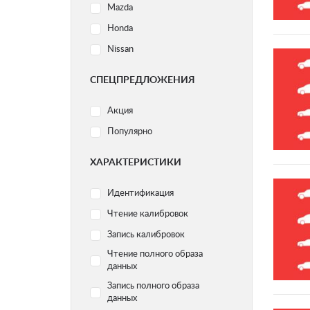
Mazda
Honda
Nissan
Ford
СПЕЦПРЕДЛОЖЕНИЯ
Subaru
Акция
Volvo
Популярно
Acura
Audi
ХАРАКТЕРИСТИКИ
BMW
Идентификация
Chery
Чтение калибровок
Yamaha
Запись калибровок
Chevrolet
Чтение полного образа
Citroen
данных
Dodge
Запись полного образа
Geely
данных