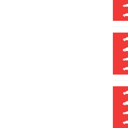
Renault
Scion
SEAT
Skoda
Smart
SsangYong
Suzuki
Toyota
UAZ
Volkswagen