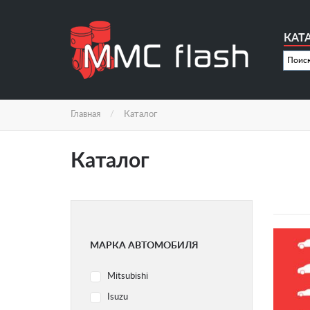
Перейти
к
основному
КАТ
содержанию
Главная
Каталог
Каталог
МАРКА АВТОМОБИЛЯ
Mitsubishi
Isuzu