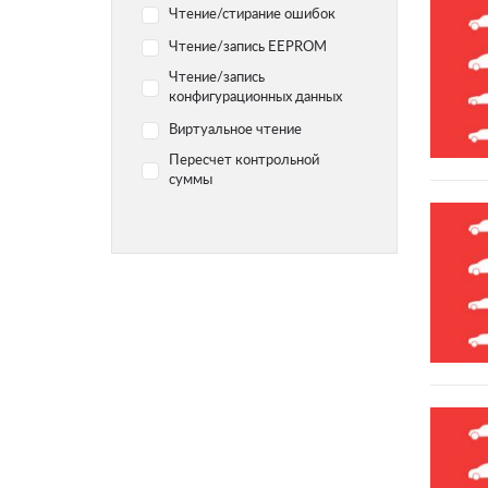
Hyundai
Чтение/стирание ошибок
Infiniti
Чтение/запись EEPROM
Чтение/запись
Jaguar
конфигурационных данных
Jeep
Виртуальное чтение
Kawasaki
Пересчет контрольной
Kia
суммы
Lada
Land Rover Range Rover
Lexus
Lifan
Mercedes-Benz
Mini
Opel
Peugeot
Porsche