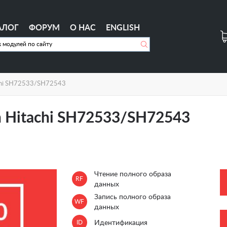
АЛОГ
ФОРУМ
О НАС
ENGLISH
achi SH72533/SH72543
n Hitachi SH72533/SH72543
Чтение полного образа
RF
данных
Запись полного образа
WF
данных
ID
Идентификация