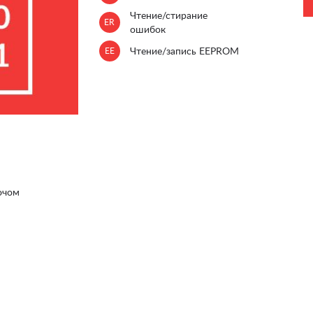
Чтение/стирание
ER
ошибок
EE
Чтение/запись EEPROM
ючом