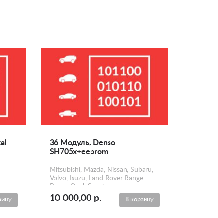
al
36 Модуль, Denso
SH705x+eeprom
Mitsubishi, Mazda, Nissan, Subaru,
Volvo, Isuzu, Land Rover Range
Rover, Opel, Suzuki
10 000,00 р.
зину
В корзину