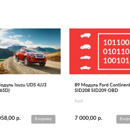
одуль Isuzu UDS 4JJ3
89 Модуль Ford Continent
65D)
SID208 SID209 OBD
Ford
058,00 р.
7 000,00 р.
В корзину
В кор