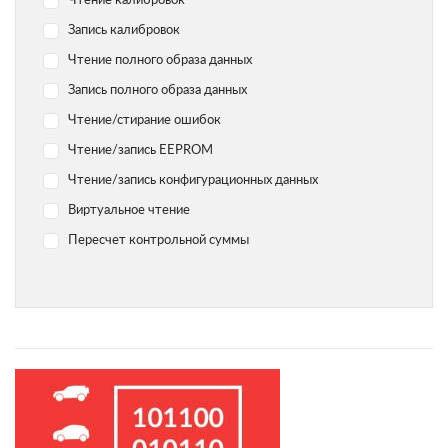
Чтение калибровок
Yamaha
Запись калибровок
Chevrolet
Чтение полного образа данных
Citroen
Запись полного образа данных
Dodge
Чтение/стирание ошибок
Geely
Чтение/запись EEPROM
Hyundai
Чтение/запись конфигурационных данных
Infiniti
Виртуальное чтение
Jaguar
Пересчет контрольной суммы
Jeep
Kawasaki
Kia
Lada
Land Rover Range Rover
Lexus
Lifan