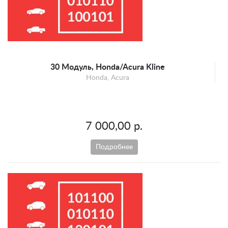
Mercedes-Benz
Mini
Opel
Peugeot
Porsche
30 Модуль, Honda/Acura Kline
Honda, Acura
Renault
Scion
SEAT
7 000,00 р.
Skoda
Smart
Подробнее
SsangYong
Suzuki
Toyota
UAZ
Volkswagen