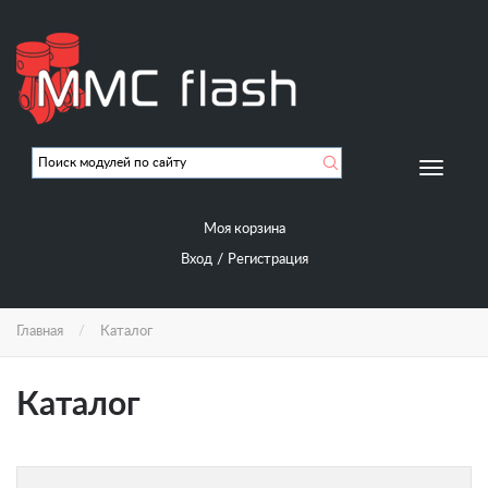
Перейти
к
основному
содержанию
Мобиль
навигац
Моя корзина
/
Вход
Регистрация
Главная
Каталог
Каталог