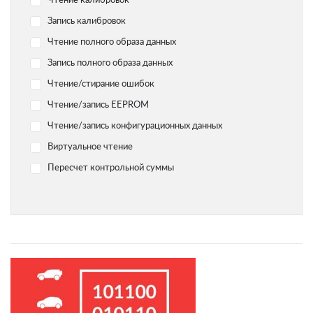
Чтение калибровок
Yamaha
Запись калибровок
Chevrolet
Чтение полного образа данных
Citroen
Запись полного образа данных
Dodge
Чтение/стирание ошибок
Geely
Чтение/запись EEPROM
Hyundai
Чтение/запись конфигурационных данных
Infiniti
Виртуальное чтение
Jaguar
Пересчет контрольной суммы
Jeep
Kawasaki
Kia
Lada
Land Rover Range Rover
Lexus
Lifan