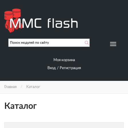
Перейти
к
основному
содержанию
Мобиль
навигац
Моя корзина
/
Вход
Регистрация
Главная
Каталог
Каталог