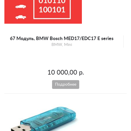
Mercedes-Benz
Mini
Opel
Peugeot
Porsche
67 Модуль, BMW Bosch MED17/EDC17 E series
BMW, Mini
Renault
Scion
SEAT
10 000,00 р.
Skoda
Smart
Подробнее
SsangYong
Suzuki
Toyota
UAZ
Volkswagen