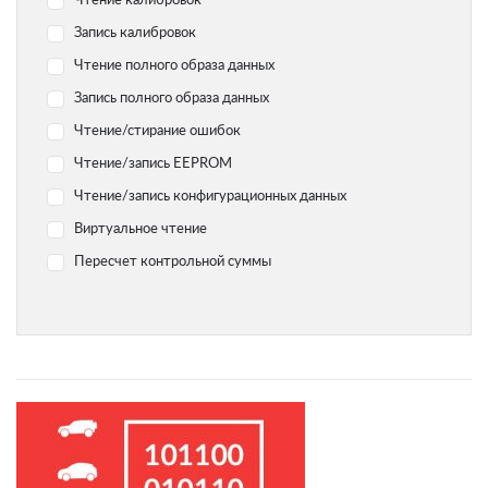
Чтение калибровок
Yamaha
Запись калибровок
Chevrolet
Чтение полного образа данных
Citroen
Запись полного образа данных
Dodge
Чтение/стирание ошибок
Geely
Чтение/запись EEPROM
Hyundai
Чтение/запись конфигурационных данных
Infiniti
Виртуальное чтение
Jaguar
Пересчет контрольной суммы
Jeep
Kawasaki
Kia
Lada
Land Rover Range Rover
Lexus
Lifan