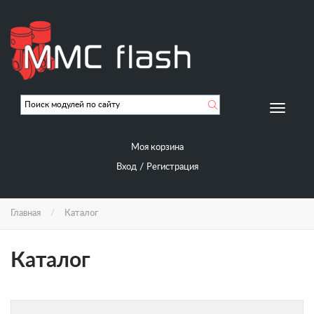
Перейти
к
основному
содержанию
Мобиль
навигац
Моя корзина
/
Вход
Регистрация
Главная
Каталог
Каталог