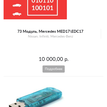
Mercedes-Benz
Mini
Opel
Peugeot
Porsche
73 Модуль, Mercedes MED17\EDC17
Nissan, Infiniti, Mercedes-Benz
Renault
Scion
SEAT
10 000,00 р.
Skoda
Smart
Подробнее
SsangYong
Suzuki
Toyota
UAZ
Volkswagen