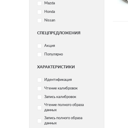
Mazda
Honda
Nissan
Ford
СПЕЦПРЕДЛОЖЕНИЯ
Subaru
Акция
Volvo
Популярно
Acura
Audi
ХАРАКТЕРИСТИКИ
BMW
Идентификация
Chery
Чтение калибровок
Yamaha
Запись калибровок
Chevrolet
Чтение полного образа
Citroen
данных
Dodge
Запись полного образа
Geely
данных