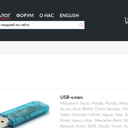
АЛОГ
ФОРУМ
О НАС
ENGLISH
USB-ключ
Mitsubishi, Isuzu, Mazda, Honda, Nissa
Acura, Audi, BMW, Chery, Yamaha, Che
Geely, Hyundai, Infiniti, Jaguar, Jeep,
Rover, Lexus, Lifan, Mercedes-Benz, Mi
Renault, Scion, SEAT, Skoda, Smart, Ss