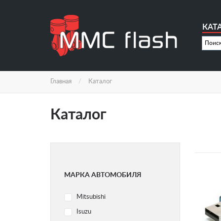
Перейти
к
основному
КАТ
содержанию
Главная
Каталог
Каталог
МАРКА АВТОМОБИЛЯ
Mitsubishi
Isuzu